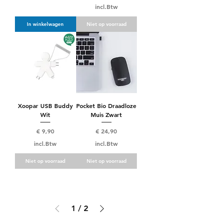
incl.Btw
In winkelwagen
Niet op voorraad
Xoopar USB Buddy
Pocket Bio Draadloze
Wit
Muis Zwart
Prijs
Prijs
€ 9,90
€ 24,90
incl.Btw
incl.Btw
Niet op voorraad
Niet op voorraad
1
/
2