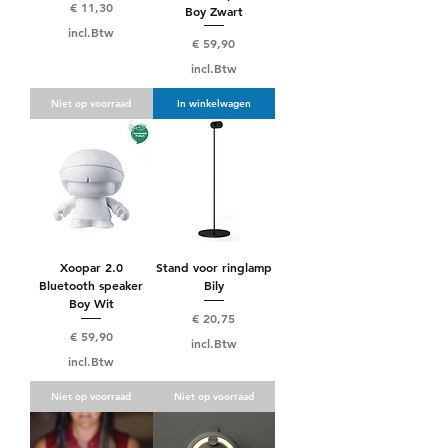
Prijs
€ 11,30
Boy Zwart
incl.Btw
Prijs
€ 59,90
incl.Btw
Niet op voorraad
In winkelwagen
Xoopar 2.0
Stand voor ringlamp
Bluetooth speaker
Bily
Boy Wit
Prijs
€ 20,75
Prijs
€ 59,90
incl.Btw
incl.Btw
Niet op voorraad
Niet op voorraad