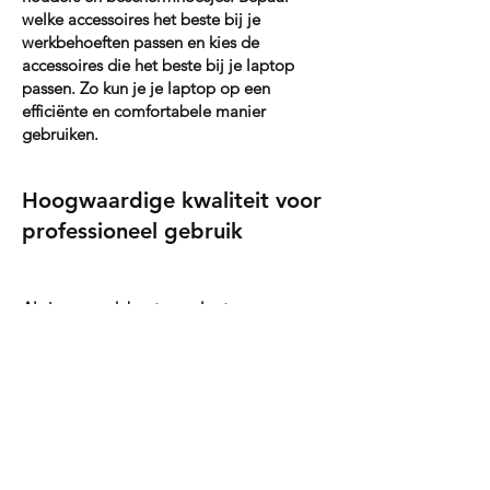
welke accessoires het beste bij je
werkbehoeften passen en kies de
accessoires die het beste bij je laptop
passen. Zo kun je je laptop op een
efficiënte en comfortabele manier
gebruiken.
Hoogwaardige kwaliteit voor
professioneel gebruik
Als je op zoek bent naar laptop
accessoires voor professioneel gebruik, is
het belangrijk om te kiezen voor
accessoires van hoge kwaliteit. Goedkope
accessoires kunnen snel beschadigen of