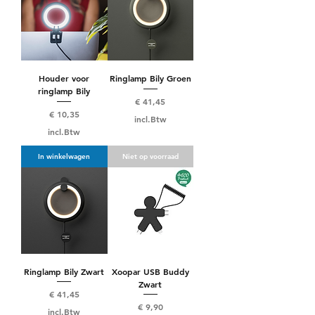
Houder voor
Ringlamp Bily Groen
ringlamp Bily
Prijs
€ 41,45
Prijs
€ 10,35
incl.Btw
incl.Btw
In winkelwagen
Niet op voorraad
Ringlamp Bily Zwart
Xoopar USB Buddy
Zwart
Prijs
€ 41,45
Prijs
€ 9,90
incl.Btw