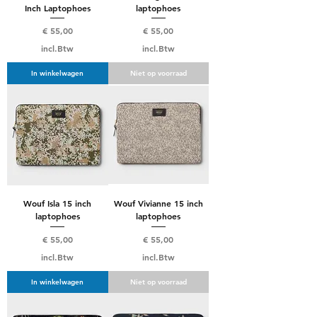
Inch Laptophoes
laptophoes
Prijs
Prijs
€ 55,00
€ 55,00
incl.Btw
incl.Btw
In winkelwagen
Niet op voorraad
Wouf Isla 15 inch
Wouf Vivianne 15 inch
laptophoes
laptophoes
Prijs
Prijs
€ 55,00
€ 55,00
incl.Btw
incl.Btw
In winkelwagen
Niet op voorraad