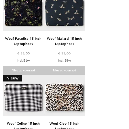
Wouf Paradise 15 Inch
Wouf Mallard 15 Inch
Laptophoes
Laptophoes
Prijs
Prijs
€ 55,00
€ 55,00
incl.Btw
incl.Btw
Niet op voorraad
Niet op voorraad
Nieuw
Wouf Celine 15 Inch
Wouf Cleo 15 Inch
Laptophoes
Laptophoes