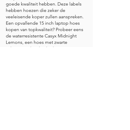
goede kwaliteit hebben. Deze labels
hebben hoezen die zeker de
veeleisende koper zullen aanspreken.
Een opvallende 15 inch laptop hoes
kopen van topkwaliteit? Probeer eens
de waterresistente Casyx Midnight
Lemons, een hoes met zwarte
achtergrond en knalgele citroenen,
gemaakt van hoge kwaliteit 900D
technische stof van gerecycleerde
plastic flessen. Deze 15 inch
laptophoes is geschikt voor laptops tot
35.9cm x 24.7cm x 1.65cm en biedt ook
uitstekende bescherming aan 15 en 16
inch Macbooks.
Vind de perfecte 15 inch
laptop hoes voor je