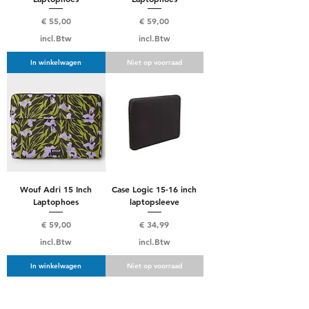
Prijs
Prijs
€ 55,00
€ 59,00
incl.Btw
incl.Btw
In winkelwagen
Niet op voorraad
Wouf Adri 15 Inch
Case Logic 15-16 inch
Laptophoes
laptopsleeve
Prijs
Prijs
€ 59,00
€ 34,99
incl.Btw
incl.Btw
In winkelwagen
Niet op voorraad