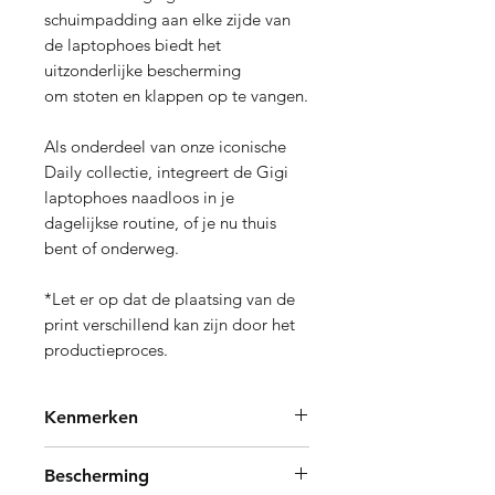
schuimpadding aan elke zijde van
de laptophoes biedt het
uitzonderlijke bescherming
om stoten en klappen op te vangen.
Als onderdeel van onze iconische
Daily collectie, integreert de Gigi
laptophoes naadloos in je
dagelijkse routine, of je nu thuis
bent of onderweg.
*Let er op dat de plaatsing van de
print verschillend kan zijn door het
productieproces.
Kenmerken
In de 15” en 16" inch laptophoezen
Bescherming
van Wouf passen laptops tot en