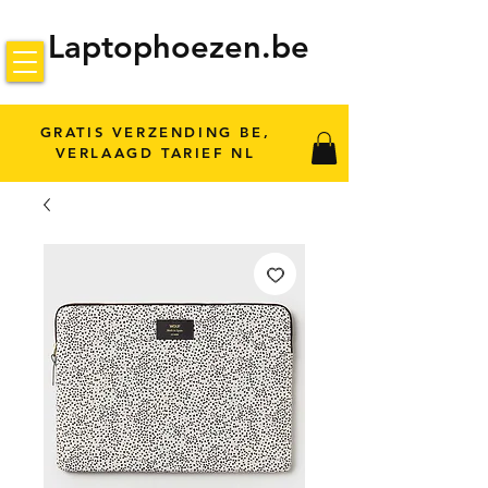
Laptophoezen.be
GRATIS VERZENDING BE,
VERLAAGD TARIEF NL