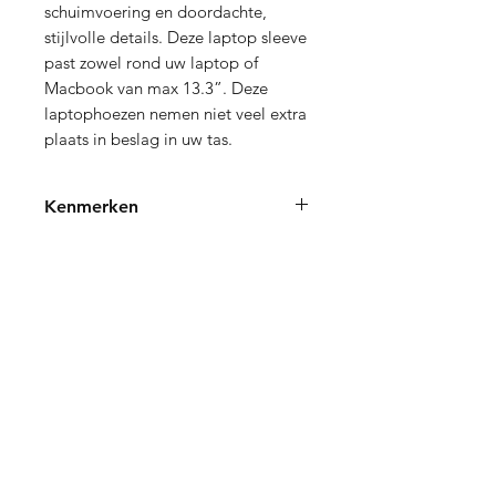
schuimvoering en doordachte, 
stijlvolle details. Deze laptop sleeve 
past zowel rond uw laptop of 
Macbook van max 13.3”. Deze 
laptophoezen nemen niet veel extra 
plaats in beslag in uw tas.
Kenmerken
De flexibele hoes past precies om uw
laptop of MacBook met een
schermgrootte van max 13.3".
Verzending en Retourneren
Een naadloze voering van Impact
Foam™ biedt bescherming van
Store Policy
boven tot onder.
Privacy Policy
De geweven band aan beide zijden
Sitemap
voegt subtiel structuur toe aan het
FAQ
gestroomlijnde ontwerp.
Elegante hoes beschermt uw
apparaat, ook in uw favoriete tas.
Contact