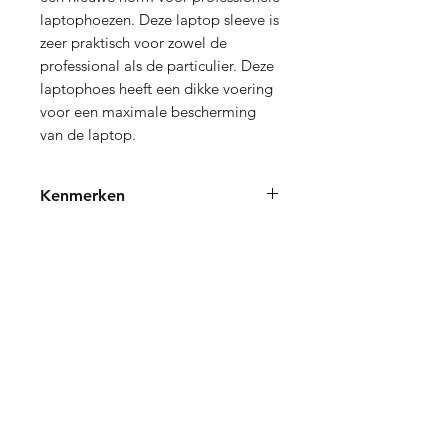
laptophoezen. Deze laptop sleeve is
zeer praktisch voor zowel de
professional als de particulier. Deze
laptophoes heeft een dikke voering
voor een maximale bescherming
van de laptop.
Kenmerken
Gevoerde hoes voor
kwaliteitsbescherming voor laptops
van maximaal 14".
Verzending en Retourneren
Ruim voorvak voor kleine spullen en
een oplader.
Store Policy
Dubbele ritssluiting opent zich heel
Privacy Policy
breed, zodat u de tas makkelijk en
Sitemap
snel kunt openmaken.
FAQ
Glanzende keperstof, accenten met
metalen klinknagels en unieke
genaaide versiering zorgen voor een