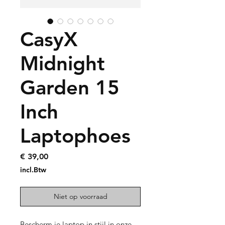
CasyX
Midnight
Garden 15
Inch
Laptophoes
Prijs
€ 39,00
incl.Btw
Niet op voorraad
Bescherm je laptop in stijl in onze