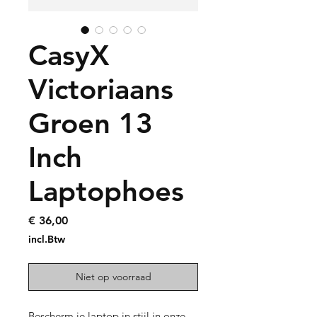
CasyX
Victoriaans
Groen 13
Inch
Laptophoes
Prijs
€ 36,00
incl.Btw
Niet op voorraad
Bescherm je laptop in stijl in onze