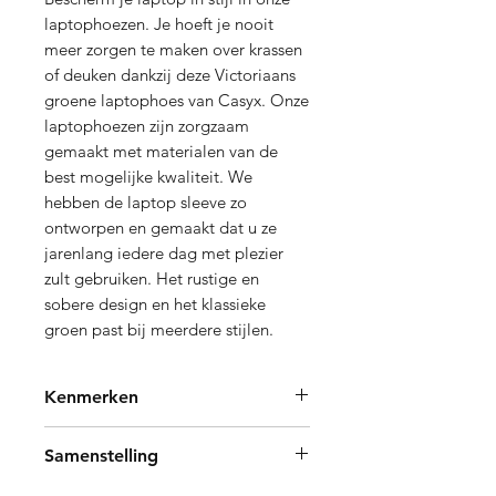
laptophoezen. Je hoeft je nooit
meer zorgen te maken over krassen
of deuken dankzij deze Victoriaans
groene laptophoes van Casyx. Onze
laptophoezen zijn zorgzaam
gemaakt met materialen van de
best mogelijke kwaliteit. We
hebben de laptop sleeve zo
ontworpen en gemaakt dat u ze
jarenlang iedere dag met plezier
zult gebruiken. Het rustige en
sobere design en het klassieke
groen past bij meerdere stijlen.
Kenmerken
De laptophoes 13 inch past voor
Samenstelling
laptops tot
32.5cm x 22.7cm x 1.8cm