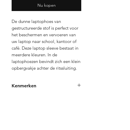
Nu kopen
De dunne laptophoes van 
gestructureerde stof is perfect voor 
het beschermen en vervoeren van 
uw laptop naar school, kantoor of 
café. Deze laptop sleeve bestaat in 
meerdere kleuren. In de 
laptophoezen bevindt zich een klein 
opbergvakje achter de ritssluiting.
Kenmerken
Elegante hoes beschermt uw
apparaat, ook in uw favoriete tas.
Duurzaam polyester dat bestand is
Verzending en Retourneren
tegen uw steeds wisselende schema.
In het vak met ritssluiting passen
Store Policy
kleine accessoires
Privacy Policy