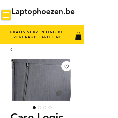
Laptophoezen.be
GRATIS VERZENDING BE,
VERLAAGD TARIEF NL
Case Logic