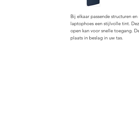
Bij elkaar passende structuren en
laptophoes een stijlvolle tint. De
open kan voor snelle toegang. De
plaats in beslag in uw tas.
Verzending en Re
Store Policy
Privacy Policy
Sitemap
FAQ