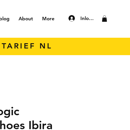
Inloggen
blog
About
More
TARIEF NL
ogic
hoes Ibira