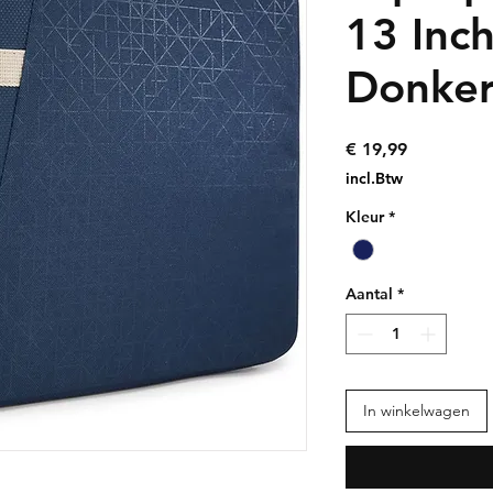
13 Inc
Donke
Prijs
€ 19,99
incl.Btw
Kleur
*
Aantal
*
In winkelwagen