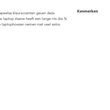
Kenmerken
 speelse kleuraccenten geven deze 
ze laptop sleeve heeft een lange rits die ¾ 
Elegante hoes besch
 laptophoezen nemen niet veel extra 
favoriete tas.
Duurzaam polyester 
wisselende schema.
In het vak met ritsslu
Contact
tourneren
Onze 
011/800 999
Papier
info@papierstad.be
Digita
Astridlaan 219 - 3900 Pelt
Printe
Dailyd
Collag
NMN s
Nicoti