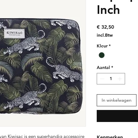
Inch
Prijs
€ 32,50
incl.Btw
Kleur
*
Aantal
*
In winkelwagen
van Kiwisac is een superhandig accessoire
Kenmerken