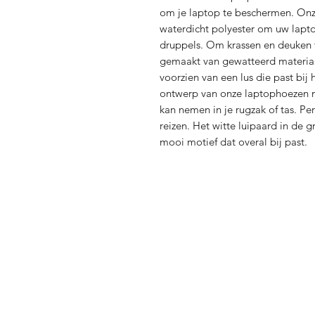
om je laptop te beschermen. Onz
waterdicht polyester om uw lapt
druppels. Om krassen en deuken 
gemaakt van gewatteerd materiaa
voorzien van een lus die past bij
ontwerp van onze laptophoezen m
kan nemen in je rugzak of tas. Pe
reizen. Het witte luipaard in de 
mooi motief dat overal bij past.
Verzending en Re
Store Policy
Privacy Policy
Sitemap
FAQ