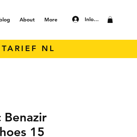
Inloggen
blog
About
More
TARIEF NL
 Benazir
hoes 15