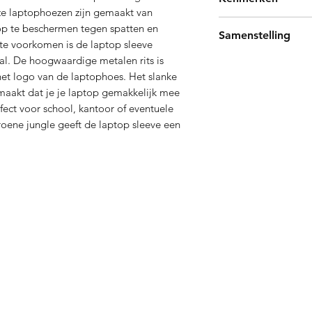
e laptophoezen zijn gemaakt van
De laptophoes 15 inc
op te beschermen tegen spatten en
Samenstelling
35cm x 27cm x 3cm.
te voorkomen is de laptop sleeve
100% GEMAAKT IN 
l. De hoogwaardige metalen rits is
Waterdicht materiaal
100% Polyester.
 het logo van de laptophoes. Het slanke
Metalen ritsen, hoge 
aakt dat je je laptop gemakkelijk mee
Voering: Twill.
rfect voor school, kantoor of eventuele
groene jungle geeft de laptop sleeve een
Contact
tourneren
Onze 
011/800 999
Papier
info@papierstad.be
Digita
Astridlaan 219 - 3900 Pelt
Printe
Dailyd