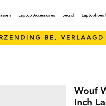
tassen
Laptop Accessoires
Secrid
Laptophoes 
ERZENDING BE, VERLAAGD 
Wouf 
Inch L