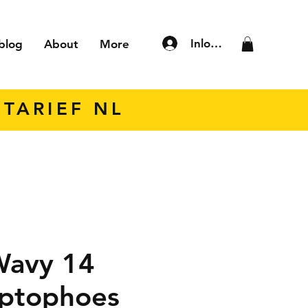
Inloggen
blog
About
More
TARIEF NL
Wavy 14
aptophoes