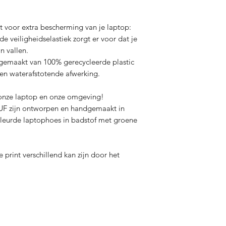
Gerecycleerde YKK ri
Gerecycleerde lederen
100% gemaakt in Spa
 voor extra bescherming van je laptop:
e veiligheidselastiek zorgt er voor dat je
n vallen.
gemaakt van 100% gerecycleerde plastic
een waterafstotende afwerking.
nze laptop en onze omgeving!
UF zijn ontworpen en handgemaakt in
kleurde laptophoes in badstof met groene
 print verschillend kan zijn door het
Contact
tourneren
Onze 