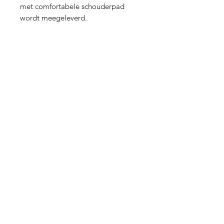
met comfortabele schouderpad 
wordt meegeleverd.
Verzending en Retourneren
Store Policy
Privacy Policy
Sitemap
FAQ
Contact
011/800 999
info@papierstad.be
Astridlaan
219 - 3900
Pelt
Onze andere projecten:
Papierstad
DigitalMarketingOpleiding