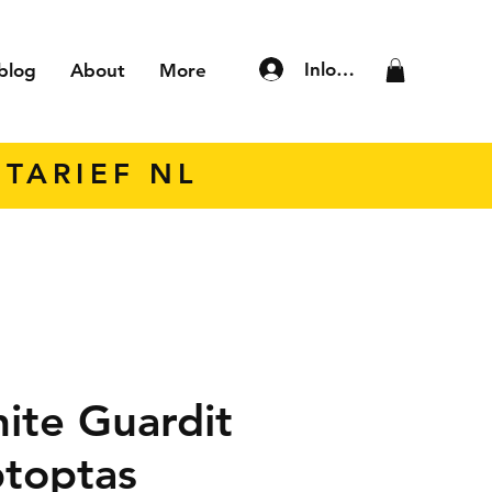
Inloggen
blog
About
More
TARIEF NL
ite Guardit
ptoptas