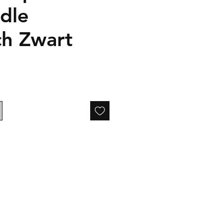
ndle
ch Zwart