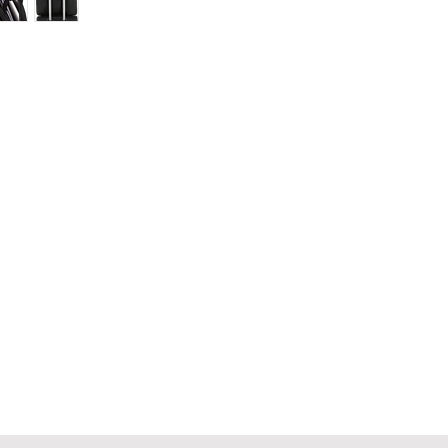
Contact
tourneren
Onze 
011/800 999
Papier
info@papierstad.be
Digita
Astridlaan 219 - 3900 Pelt
Printe
Dailyd
Collag
NMN s
Nicoti
NAD s