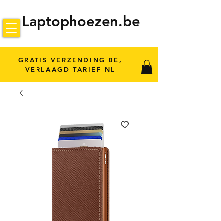
Laptophoezen.be
GRATIS VERZENDING BE,
VERLAAGD TARIEF NL