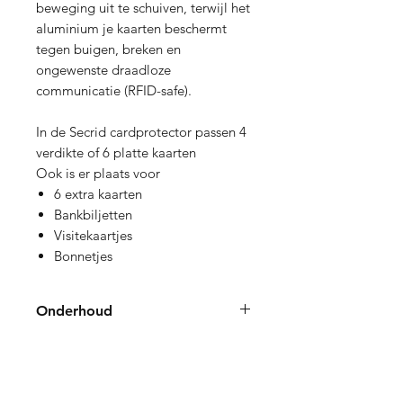
beweging uit te schuiven, terwijl het
aluminium je kaarten beschermt
tegen buigen, breken en
ongewenste draadloze
communicatie (RFID-safe).
In de Secrid cardprotector passen 4
verdikte of 6 platte kaarten
Ook is er plaats voor
6 extra kaarten
Bankbiljetten
Visitekaartjes
Bonnetjes
Onderhoud
Het leer van de Secrid wallet heeft
geen regelmatige verzorging nodig.
Als jouw Secrid kaarthouder vies of
Verzending en Retourneren
nat is geworden kun je de volgende