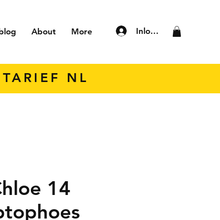
Inloggen
blog
About
More
TARIEF NL
hloe 14
aptophoes