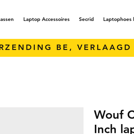
tassen
Laptop Accessoires
Secrid
Laptophoes 
ERZENDING BE, VERLAAGD 
Wouf C
Inch l