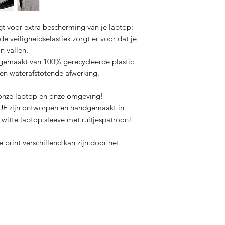
Gerecycleerde YKK ri
Gerecycleerde lederen
100% gemaakt in Spa
t voor extra bescherming van je laptop:
e veiligheidselastiek zorgt er voor dat je
n vallen.
gemaakt van 100% gerecycleerde plastic
een waterafstotende afwerking.
nze laptop en onze omgeving!
UF zijn ontworpen en handgemaakt in
witte laptop sleeve met ruitjespatroon!
 print verschillend kan zijn door het
Contact
tourneren
Onze 
011/800 999
Papier