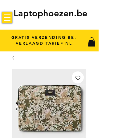
Laptophoezen.be
GRATIS VERZENDING BE,
VERLAAGD TARIEF NL