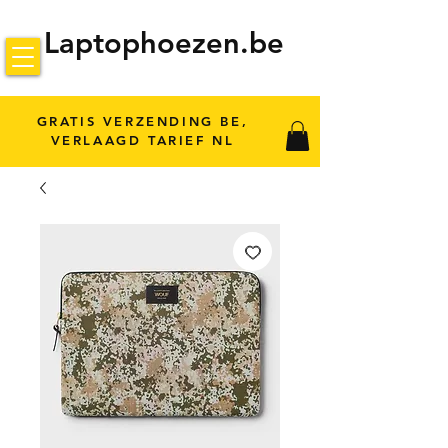
Laptophoezen.be
GRATIS VERZENDING BE,
VERLAAGD TARIEF NL