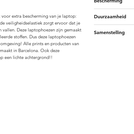
Bescherming
tot en met
32.5cm x 22.7cm x 1
De laptophoezen be
Compatibel met:
 voor extra bescherming van je laptop:
Duurzaamheid
en recycleerbare bes
13 inch Macbook Air 
de veiligheidselastiek zorgt ervoor dat je
security straps voor
13 inch Macbook pro 
De laptop sleeves be
an vallen. Deze laptophoezen zijn gemaakt
afstotende afwerking
Samenstelling
14 inch Macbook pro 
stoffen van PET
leerde stoffen. Dus deze laptophoezen
omgeving! Alle prints en producten van
Eco vriendelijke inkt
Met goud versierd ge
maakt in Barcelona. Ook deze
Gerecycleerde YKK ri
op een lichte achtergrond!!
Gerecycleerde lederen
100% gemaakt in Spa
Contact
tourneren
Onze 
011/800 999
Papier
info@papierstad.be
Digita
Astridlaan 219 - 3900 Pelt
Printe
Dailyd
Collag