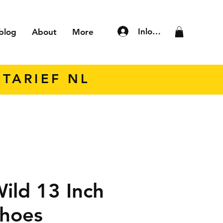
Inloggen
blog
About
More
TARIEF NL
ild 13 Inch
hoes