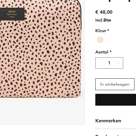
Prijs
€ 48,00
incl.Btw
Kleur
*
Aantal
*
In winkelwagen
Kenmerken
In de 13” inch lapto