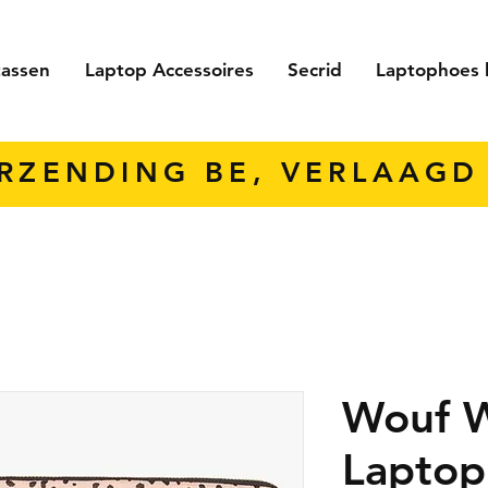
tassen
Laptop Accessoires
Secrid
Laptophoes 
ERZENDING BE, VERLAAGD 
Wouf W
Laptop