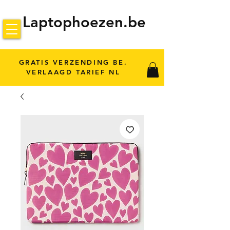
Laptophoezen.be
GRATIS VERZENDING BE,
VERLAAGD TARIEF NL