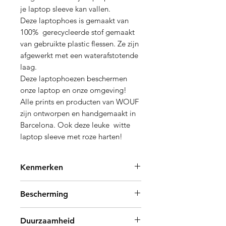
je laptop sleeve kan vallen.
Deze laptophoes is gemaakt van
100% gerecycleerde stof gemaakt
van gebruikte plastic flessen. Ze zijn
afgewerkt met een waterafstotende
laag.
Deze laptophoezen beschermen
onze laptop en onze omgeving!
Alle prints en producten van WOUF
zijn ontworpen en handgemaakt in
Barcelona. Ook deze leuke witte
laptop sleeve met roze harten!
Kenmerken
In de 14” inch laptophoezen van
Bescherming
Wouf passen laptops tot en met
32,5
x 22,7 x 1,8 cm
De laptophoezen bevatten 5mm
compatibel met:
Duurzaamheid
biologisch gebaseerde en