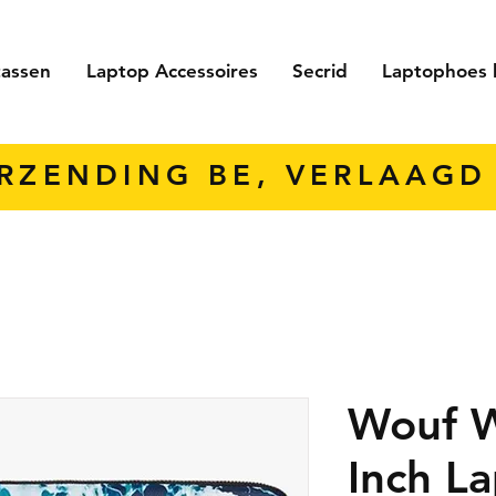
tassen
Laptop Accessoires
Secrid
Laptophoes 
ERZENDING BE, VERLAAGD 
Wouf 
Inch L