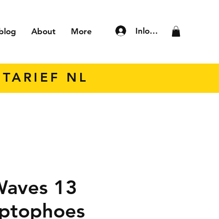
Inloggen
blog
About
More
TARIEF NL
Waves 13
aptophoes