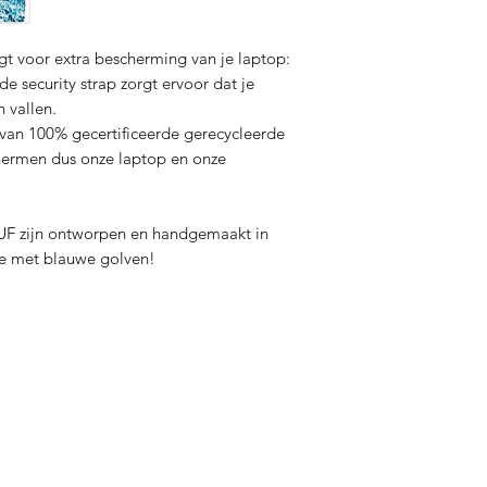
Gerecycleerde lederen
100% gemaakt in Spa
t voor extra bescherming van je laptop:
e security strap zorgt ervoor dat je
n vallen.
van 100% gecertificeerde gerecycleerde
hermen dus onze laptop en onze
UF zijn ontworpen en handgemaakt in
ve met blauwe golven!
Contact
tourneren
Onze 
011/800 999
Papier
info@papierstad.be
Digita
Astridlaan 219 - 3900 Pelt
Printe