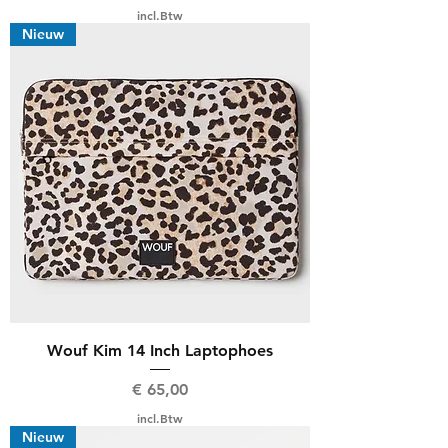
incl.Btw
Nieuw
Wouf Kim 14 Inch Laptophoes
Prijs
€ 65,00
incl.Btw
Nieuw