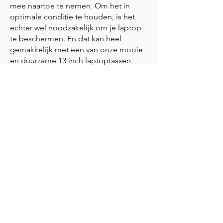
mee naartoe te nemen. Om het in
optimale conditie te houden, is het
echter wel noodzakelijk om je laptop
te beschermen. En dat kan heel
gemakkelijk met een van onze mooie
en duurzame 13 inch laptoptassen.
Een 13 inch laptoptas
kopen? Let hierop!
Het is essentieel om een goede tas te
kiezen voor het vervoeren van je
laptop, zowel in termen van comfort en
bruikbaarheid als voor de veiligheid
van het apparaat. Controleer of het
formaat van de tas geschikt is voor je
laptop, dat afhankelijk is van de
schermgrootte. Kies voor materiaal dat
sterk genoeg is om te voorkomen dat