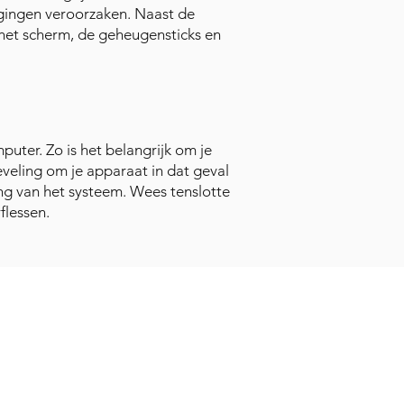
igingen veroorzaken. Naast de
 het scherm, de geheugensticks en
puter. Zo is het belangrijk om je
eveling om je apparaat in dat geval
ing van het systeem. Wees tenslotte
flessen.
andere projecten:
stad
lMarketingOpleiding
dBy