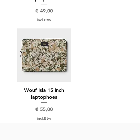
Prijs
€ 49,00
incl.Btw
Wouf Isla 15 inch
laptophoes
Prijs
€ 55,00
incl.Btw