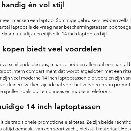
handig én vol stijl
s meer mensen een laptop. Sommige gebruikers hebben zelfs
ntal laptops is de vraag naar beschermingstassen ook toege
ar natuurlijk een stijlvolle 14 inch laptoptas bij!
s kopen biedt veel voordelen
rlei verschillende designs, maar ze hebben allemaal een aant
groot intern compartiment dat wordt afgesloten met een ritss
 zijn veel moderne 14 inch laptoptassen die voorzien zijn van
eze kleinere vakken zijn ideaal voor het vervoeren van promo
jke spullen zoals portemonnees en mobiele telefoons.
huidige 14 inch laptoptassen
 de traditionele promotionele aktetas. Ze zijn beide rechtho
a altijd gemaakt van een soort zacht, niet-stijf materiaal. Het