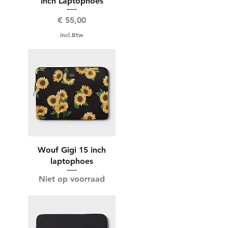
Inch Laptophoes
Prijs
€ 55,00
incl.Btw
Wouf Gigi 15 inch
laptophoes
Niet op voorraad