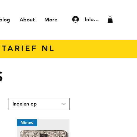
Inloggen
blog
About
More
TARIEF NL
S
Indelen op
Nieuw