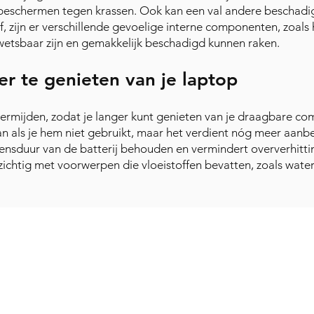
e beschermen tegen krassen. Ook kan een val andere beschad
f, zijn er verschillende gevoelige interne componenten, zoals
 kwetsbaar zijn en gemakkelijk beschadigd kunnen raken.
r te genieten van je laptop
t vermijden, zodat je langer kunt genieten van je draagbare com
aan als je hem niet gebruikt, maar het verdient nóg meer aanb
levensduur van de batterij behouden en vermindert oververhitt
zichtig met voorwerpen die vloeistoffen bevatten, zoals water
Contact
tourneren
Onze 
011/800 999
Papier
info@papierstad.be
Digita
Astridlaan 219 - 3900 Pelt
Printe