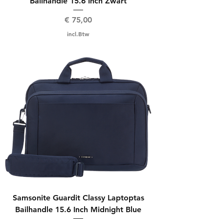
Bailhandle 15.6 Inch Zwart
Prijs
€ 75,00
incl.Btw
Samsonite Guardit Classy Laptoptas
Bailhandle 15.6 Inch Midnight Blue