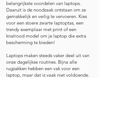
belangrijkste voordelen van laptops.
Daaruit is de noodzaak ontstaan ​​om ze
gemakkelijk en veilig te vervoeren. Kies
voor een stoere zwarte laptoptas, een
trendy exemplaar met print of een
knalrood model om je laptop die extra
bescherming te bieden!
Laptops maken steeds vaker deel uit van
onze dagelijkse routines. Bijna alle
rugzakken hebben een vak voor een
laptop, maar dat is vaak niet voldoende.
Je draagbare computer is immers duur en
kwetsbaar en heeft optimale bescherming
nodig.
Waarom een laptoptas
zwart kopen?
Een gedegen laptoptas moet aan enkele