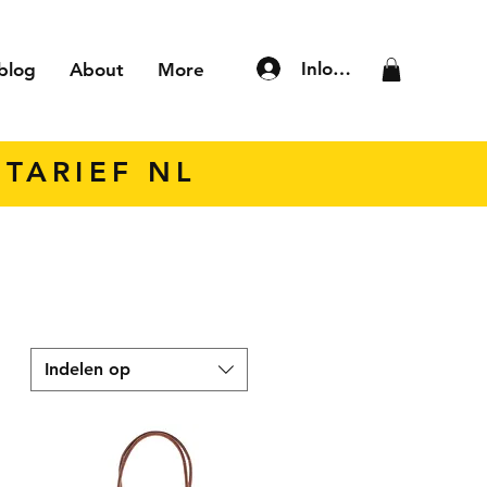
Inloggen
blog
About
More
TARIEF NL
Indelen op