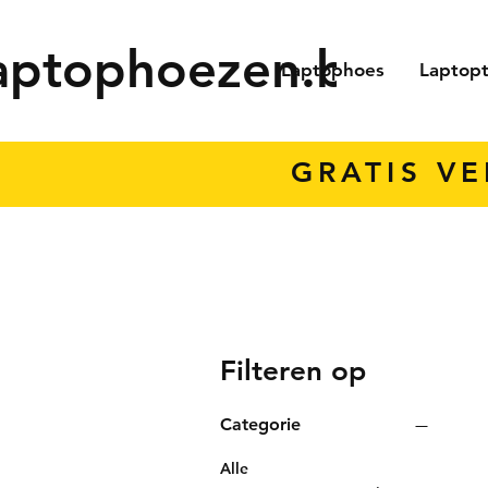
aptophoezen.be
Laptophoes
Laptop
GRATIS V
Filteren op
Categorie
Alle